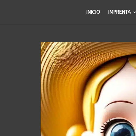
INICIO
IMPRENTA