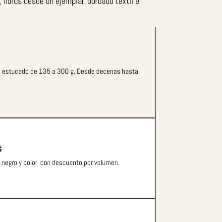
 libros desde un ejemplar, bordado textil e
 en estucado de 135 a 300 g. Desde decenas hasta
s
y negro y color, con descuento por volumen.