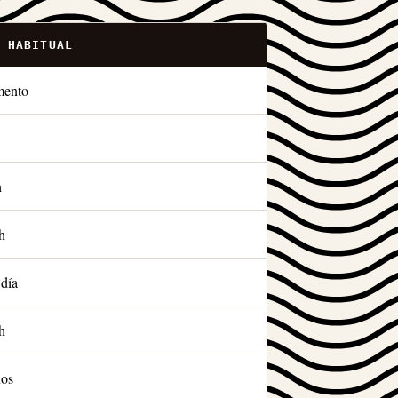
 HABITUAL
mento
h
h
día
h
os