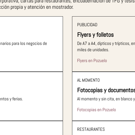
corporativa, cartas para restaurantes, encuadernación de TFG y tesis,
ción propia y atención en mostrador.
PUBLICIDAD
Flyers y folletos
onarios para los negocios de
De A7 a A4, dípticos y trípticos,
miles de unidades.
Flyers en Pozuelo
AL MOMENTO
Fotocopias y documento
entos y ferias.
Al momento y sin cita, en blanco 
Fotocopias en Pozuelo
RESTAURANTES